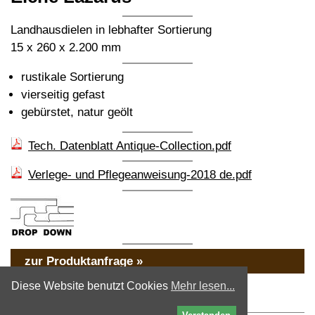
Landhausdielen in lebhafter Sortierung
15 x 260 x 2.200 mm
rustikale Sortierung
vierseitig gefast
gebürstet, natur geölt
Tech. Datenblatt Antique-Collection.pdf
Verlege- und Pflegeanweisung-2018 de.pdf
zur Produktanfrage »
« zurück
Diese Website benutzt Cookies
Mehr lesen...