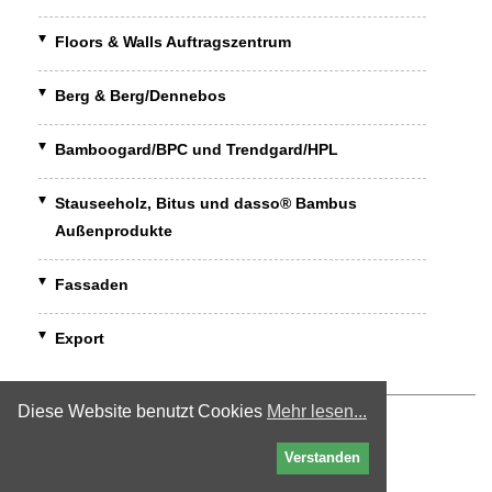
Floors & Walls Auftragszentrum
Berg & Berg/Dennebos
Bamboogard/BPC und Trendgard/HPL
Stauseeholz, Bitus und dasso® Bambus
Außenprodukte
Fassaden
Export
Büro Asien
Diese Website benutzt Cookies
Mehr lesen...
BARTH & Co. Asia
Verstanden