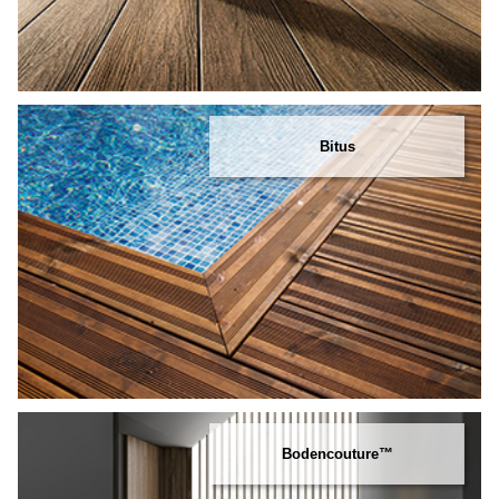
Bitus
Bodencouture™