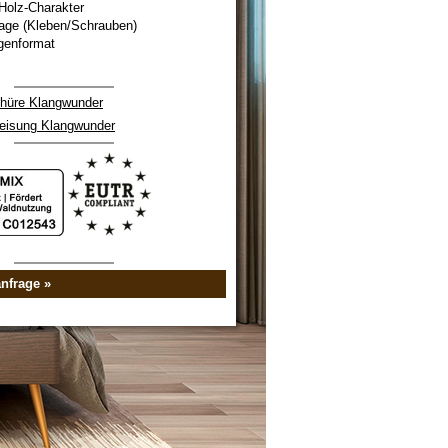
Holz-Charakter
age (Kleben/Schrauben)
genformat
hüre Klangwunder
eisung Klangwunder
nfrage »