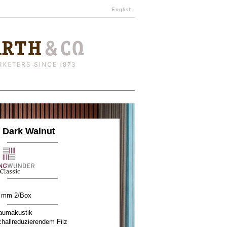
English
 Dark Walnut
0 mm 2/Box
aumakustik
hallreduzierendem Filz