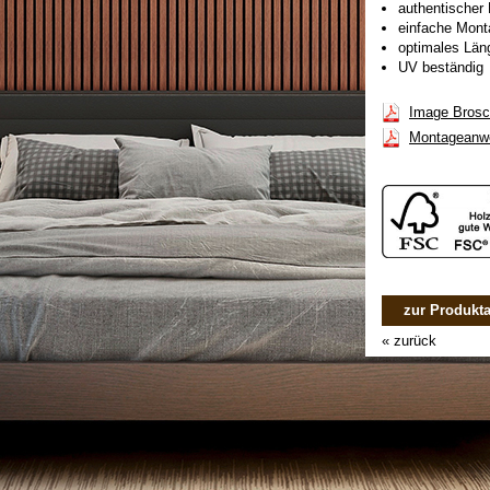
authentischer 
einfache Mont
optimales Län
UV beständig
Image Brosc
Montageanw
zur Produkta
« zurück