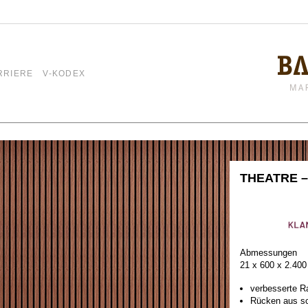
RRIERE
V-KODEX
THEATRE –
Abmessungen
21 x 600 x 2.40
verbesserte R
Rücken aus sc