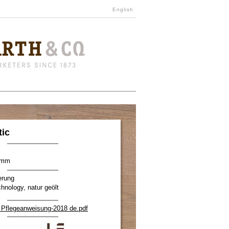
English
tic
00mm
erung
hnology, natur geölt
 Pflegeanweisung-2018 de.pdf