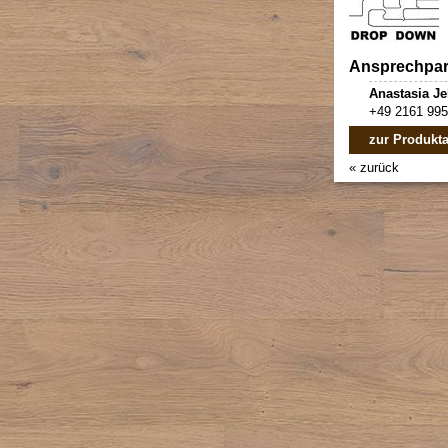
Ansprechpar
Anastasia Je
+49 2161 99
zur Produkta
« zurück