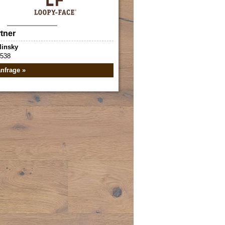
tner
linsky
5538
nfrage »