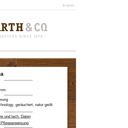
English
na
00mm
erung
nology, geräuchert, natur geölt
re und tech. Daten
d Pflegeanweisung