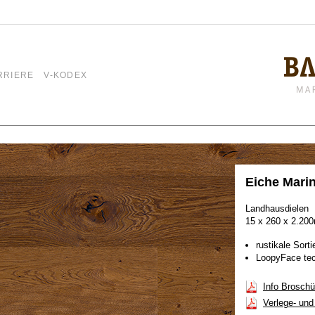
RRIERE
V-KODEX
Eiche Mari
Landhausdielen
15 x 260 x 2.2
rustikale Sorti
LoopyFace tech
Info Broschü
Verlege- un