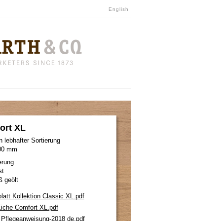
English
ort XL
 lebhafter Sortierung
200 mm
erung
st
ß geölt
latt Kollektion Classic XL.pdf
 Eiche Comfort XL.pdf
 Pflegeanweisung-2018 de.pdf