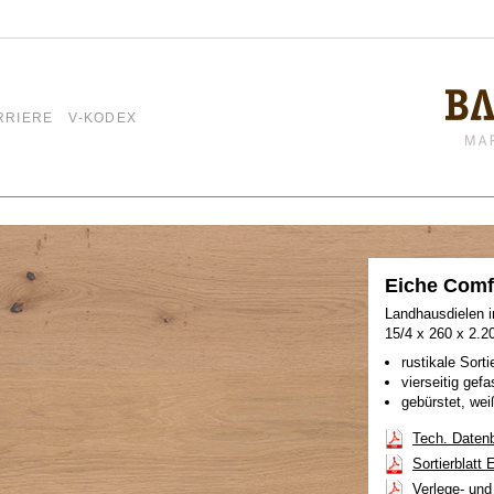
RRIERE
V-KODEX
Eiche Comf
Landhausdielen in
15/4 x 260 x 2.
rustikale Sorti
vierseitig gefa
gebürstet, wei
Tech. Datenb
Sortierblatt
Verlege- und