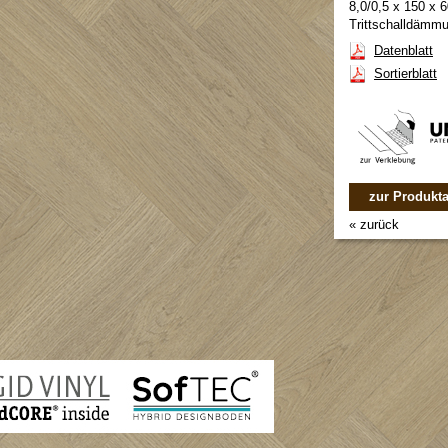
8,0/0,5 x 150 x
Trittschalldämm
Datenblatt
Sortierblatt
zur Produkta
« zurück