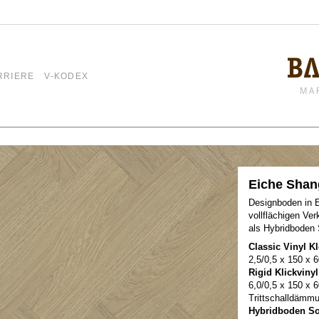
RRIERE
V-KODEX
Eiche Shan
Designboden in E
vollflächigen Ver
als Hybridboden
Classic Vinyl 
2,5/0,5 x 150 x
Rigid Klickvin
6,0/0,5 x 150 x
Trittschalldämm
Hybridboden S