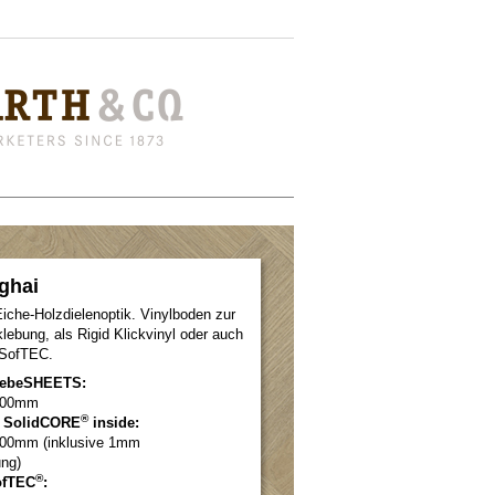
ghai
iche-Holzdielenoptik. Vinylboden zur
klebung, als Rigid Klickvinyl oder auch
 SofTEC.
KlebeSHEETS:
 600mm
®
yl SolidCORE
inside:
 600mm (inklusive 1mm
ung)
®
ofTEC
: