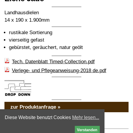
Landhausdielen
14 x 190 x 1.900mm
rustikale Sortierung
vierseitig gefast
gebürstet, geräuchert, natur geölt
Tech. Datenblatt Timed-Collection.pdf
Verlege- und Pflegeanweisung-2018 de.pdf
zur Produktanfrage »
« zurück
Diese Website benutzt Cookies
Mehr lesen...
Verstanden