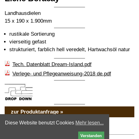
Landhausdielen
15 x 190 x 1.900mm
rustikale Sortierung
vierseitig gefast
strukturiert, farblich hell veredelt, Hartwachsöl natur
Tech. Datenblatt Dream-Island.pdf
Verlege- und Pflegeanweisung-2018 de.pdf
zur Produktanfrage »
« zurück
Diese Website benutzt Cookies
Mehr lesen...
Verstanden