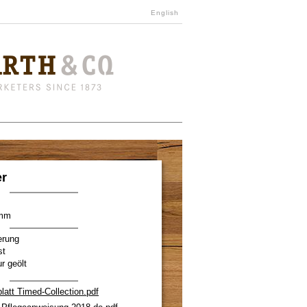
English
er
0mm
erung
st
r geölt
latt Timed-Collection.pdf