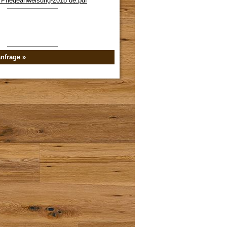
 Pflegeanweisung-2018 de.pdf
nfrage »