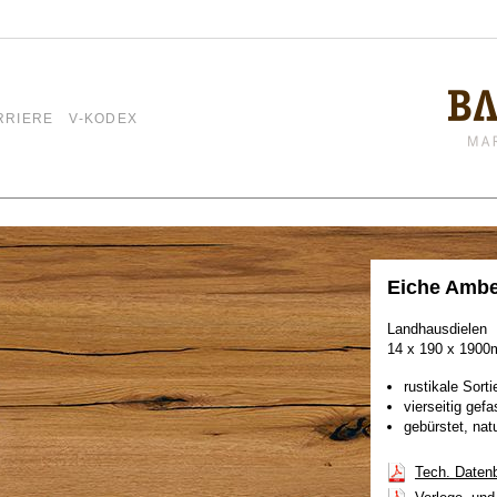
RRIERE
V-KODEX
Eiche Amb
Landhausdielen
14 x 190 x 190
rustikale Sorti
vierseitig gefa
gebürstet, natu
Tech. Datenb